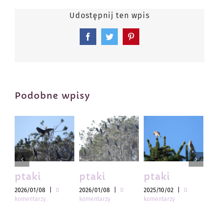
Udostępnij ten wpis
Facebook
Twitter
Pinterest
Podobne wpisy
ptaki
ptaki
ptaki
pt
2026/01/08
|
0
2026/01/08
|
0
2025/10/02
|
0
202
komentarzy
komentarzy
komentarzy
kom