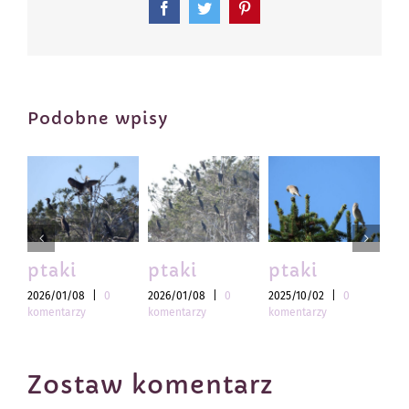
Facebook
Twitter
Pinterest
Podobne wpisy
ptaki
ptaki
ptaki
pt
2026/01/08
|
0
2026/01/08
|
0
2025/10/02
|
0
202
komentarzy
komentarzy
komentarzy
kom
Zostaw komentarz