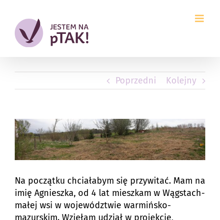
Przejdź
do
zawartości
Poprzedni
Kolejny
Pokaż
większy
obrazek
Na początku chciałabym się przywitać. Mam na
imię Agnieszka, od 4 lat mieszkam w Wągstach-
małej wsi w województwie warmińsko-
mazurskim. Wzięłam udział w projekcie,