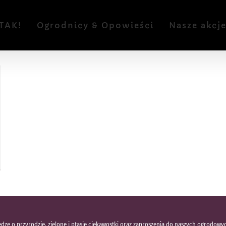
TAK!
Ogrodnicy & Opowieści
Nasze akcj
dzę o przyrodzie, zielone i ptasie ciekawostki oraz zaproszenia do naszych ogrodowy