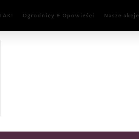
TAK!
Ogrodnicy & Opowieści
Nasze akcj