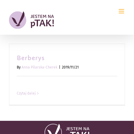
Przejdź
do
zawartości
Berberys
By
Anna Pilarska-Cherek
|
2019/11/21
Czytaj dalej