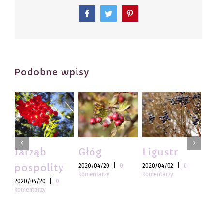
Facebook
Twitter
Pinterest
Podobne wpisy
Jarząb
Głóg
Ligustr
O
pospolity
sz
2020/04/20
|
0
2020/04/02
|
0
komentarzy
komentarzy
2020/04/20
|
0
202
komentarzy
kom