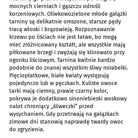
mocnych cierniach i gąszczu odrośli
korzeniowych. Oliwkowozielone młode gałązki
tarniny są delikatnie omszone, starsze pędy
tracą włoski i brązowieją. Rozpoznawanie
krzewu po liściach nie jest łatwe, bo mogą
mieć zróżnicowany kształt, ale wszystkie mają
piłkowane brzegi i zwężają się klinowato przy
ogonku liściowym. Tarnina kwitnie bardzo
podobnie do znanej wszystkim śliwy mirabelki.
Pięciopłatkowe, białe kwiaty występują
pojedynczo lub w pęczkach. Kuliste owoce
tarki mają ciemny, prawie czarny kolor,
pokrywa je dodatkowo sinoniebieski woskowy
nalot chroniący „śliweczki” przed
wysychaniem. Gdy przetrwają na gałązkach
zimowe dni stanowią naprawdę twardy owoc
do zgryzienia.