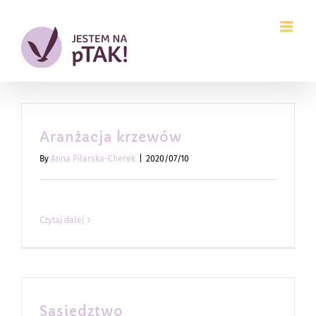
Przejdź
do
zawartości
Aranżacja krzewów
By
Anna Pilarska-Cherek
|
2020/07/10
Czytaj dalej
Sąsiedztwo