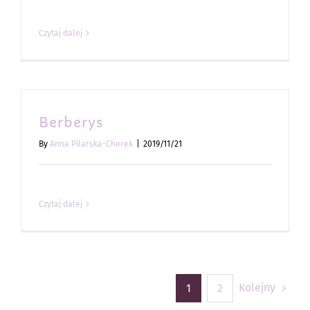
Czytaj dalej
Berberys
By
Anna Pilarska-Cherek
|
2019/11/21
Czytaj dalej
Kolejny
1
2