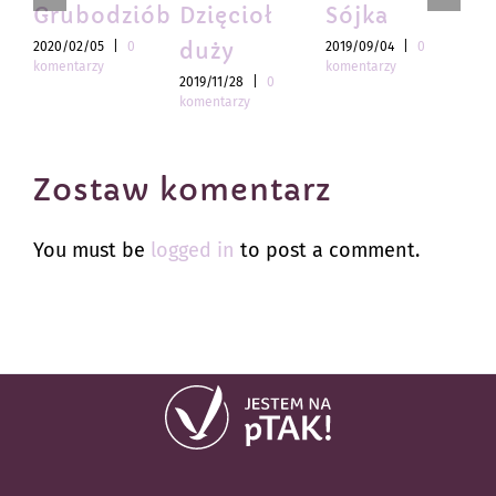
Grubodziób
Dzięcioł
Sójka
R
duży
2020/02/05
|
0
2019/09/04
|
0
201
komentarzy
komentarzy
kom
2019/11/28
|
0
komentarzy
Zostaw komentarz
You must be
logged in
to post a comment.