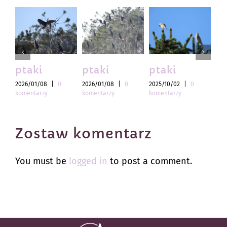
ptaki
ptaki
ptaki
pt
2026/01/08
|
0
2026/01/08
|
0
2025/10/02
|
0
202
komentarzy
komentarzy
komentarzy
kom
Zostaw komentarz
You must be
logged in
to post a comment.