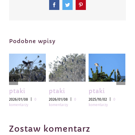
Facebook
Twitter
Pinterest
Podobne wpisy
ptaki
ptaki
ptaki
pt
2026/01/08
|
0
2026/01/08
|
0
2025/10/02
|
0
202
komentarzy
komentarzy
komentarzy
kom
Zostaw komentarz