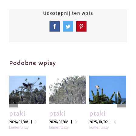
Udostępnij ten wpis
Facebook
Twitter
Pinterest
Podobne wpisy
ptaki
ptaki
ptaki
pt
2026/01/08
|
0
2026/01/08
|
0
2025/10/02
|
0
202
komentarzy
komentarzy
komentarzy
kom