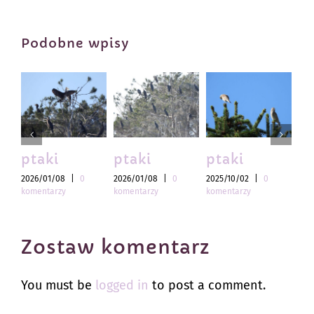
Podobne wpisy
ptaki
ptaki
ptaki
pt
2026/01/08
|
0
2026/01/08
|
0
2025/10/02
|
0
202
komentarzy
komentarzy
komentarzy
kom
Zostaw komentarz
You must be
logged in
to post a comment.