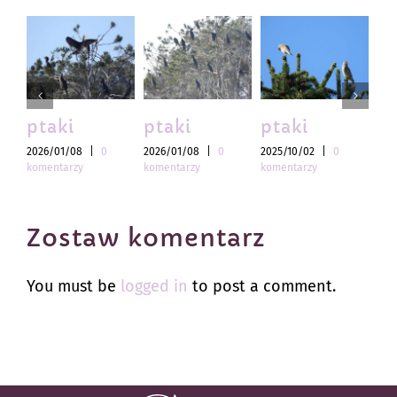
ptaki
ptaki
ptaki
pt
2026/01/08
|
0
2026/01/08
|
0
2025/10/02
|
0
202
komentarzy
komentarzy
komentarzy
kom
Zostaw komentarz
You must be
logged in
to post a comment.