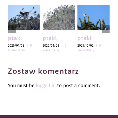
ptaki
ptaki
ptaki
pt
2026/01/08
|
0
2026/01/08
|
0
2025/10/02
|
0
202
komentarzy
komentarzy
komentarzy
kom
Zostaw komentarz
You must be
logged in
to post a comment.