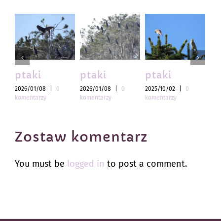
ptaki
ptaki
ptaki
pt
2026/01/08
|
0
2026/01/08
|
0
2025/10/02
|
0
202
komentarzy
komentarzy
komentarzy
kom
Zostaw komentarz
You must be
logged in
to post a comment.