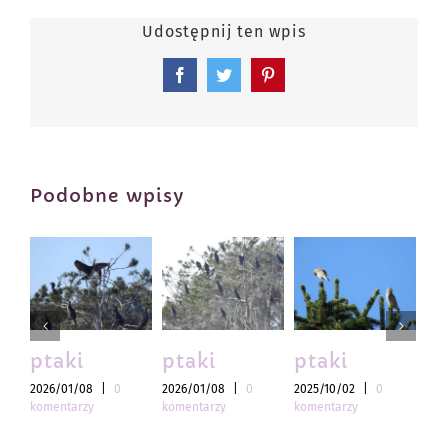
Udostępnij ten wpis
Facebook
Twitter
Pinterest
Podobne wpisy
ptaki
ptaki
ptaki
pt
2026/01/08
|
0
2026/01/08
|
0
2025/10/02
|
0
202
komentarzy
komentarzy
komentarzy
kom