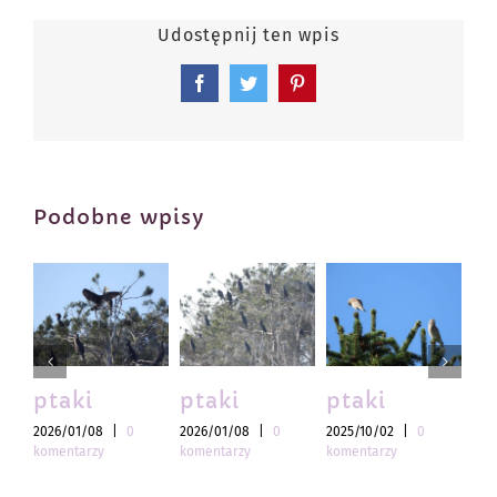
Udostępnij ten wpis
Facebook
Twitter
Pinterest
Podobne wpisy
ptaki
ptaki
ptaki
pt
2026/01/08
|
0
2026/01/08
|
0
2025/10/02
|
0
202
komentarzy
komentarzy
komentarzy
kom