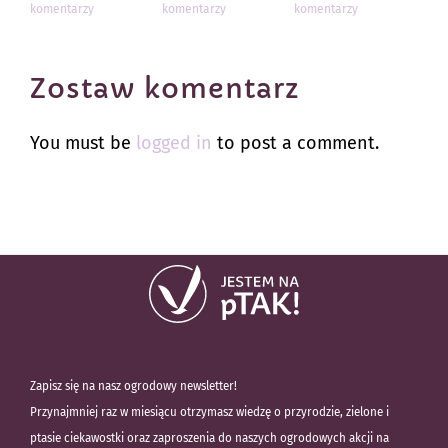
komentarzy
komentarzy
komentarzy
kom
Zostaw komentarz
You must be
logged in
to post a comment.
Zapisz się na nasz ogrodowy newsletter!
Przynajmniej raz w miesiącu otrzymasz wiedzę o przyrodzie, zielone i
ptasie ciekawostki oraz zaproszenia do naszych ogrodowych akcji na