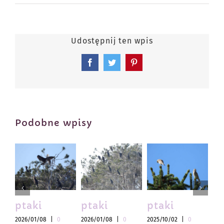
Udostępnij ten wpis
Facebook
Twitter
Pinterest
Podobne wpisy
ptaki
ptaki
ptaki
pt
2026/01/08
|
0
2026/01/08
|
0
2025/10/02
|
0
202