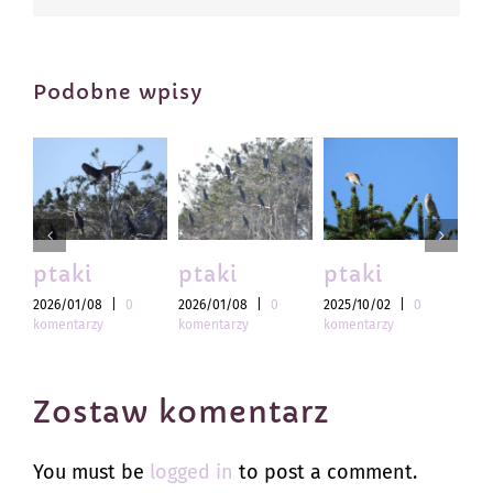
Podobne wpisy
ptaki
ptaki
ptaki
pt
2026/01/08
|
0
2026/01/08
|
0
2025/10/02
|
0
202
komentarzy
komentarzy
komentarzy
kom
Zostaw komentarz
You must be
logged in
to post a comment.