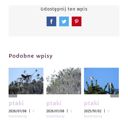
Udostępnij ten wpis
Facebook
Twitter
Pinterest
Podobne wpisy
ptaki
ptaki
ptaki
pt
2026/01/08
|
0
2026/01/08
|
0
2025/10/02
|
0
202
komentarzy
komentarzy
komentarzy
kom