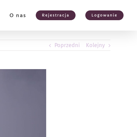
e
O nas
Rejestracja
Logowanie
Poprzedni
Kolejny