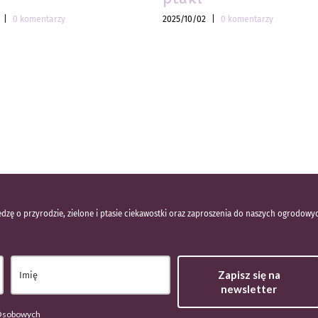
|
0 komentarzy
2025/10/02
|
0 komentarzy
dzę o przyrodzie, zielone i ptasie ciekawostki oraz zaproszenia do naszych ogrodowy
Zapisz się na
newsletter
 Osobowych