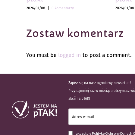
2026/01/08
|
0 komentarzy
2026/01/08
Zostaw komentarz
You must be
logged in
to post a comment.
Zapisz się na nasz ogrodowy newsletter!
Przynajmniej raz w miesiącu otrzymasz wie
akcji na pTAK!
akceptuję Politykę Ochrony Danych