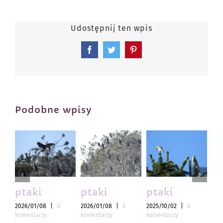
Udostępnij ten wpis
Facebook
Twitter
Pinterest
Podobne wpisy
ptaki
ptaki
ptaki
pt
2026/01/08
|
0
2026/01/08
|
0
2025/10/02
|
0
202
komentarzy
komentarzy
komentarzy
kom