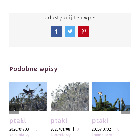
Udostępnij ten wpis
Facebook
Twitter
Pinterest
Podobne wpisy
ptaki
ptaki
ptaki
pt
2026/01/08
|
0
2026/01/08
|
0
2025/10/02
|
0
202
komentarzy
komentarzy
komentarzy
kom