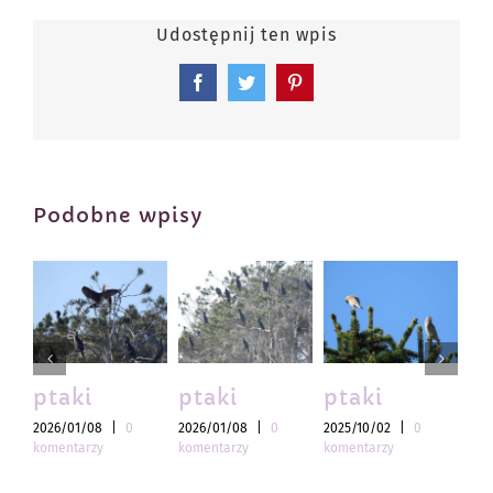
Udostępnij ten wpis
Facebook
Twitter
Pinterest
Podobne wpisy
ptaki
ptaki
ptaki
pt
2026/01/08
|
0
2026/01/08
|
0
2025/10/02
|
0
202
komentarzy
komentarzy
komentarzy
kom