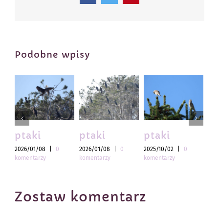
Podobne wpisy
ptaki
ptaki
ptaki
pt
2026/01/08
|
0
2026/01/08
|
0
2025/10/02
|
0
202
komentarzy
komentarzy
komentarzy
kom
Zostaw komentarz