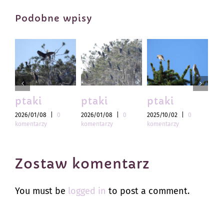
Podobne wpisy
ptaki
ptaki
ptaki
pt
2026/01/08
|
0
2026/01/08
|
0
2025/10/02
|
0
202
komentarzy
komentarzy
komentarzy
kom
Zostaw komentarz
You must be
logged in
to post a comment.