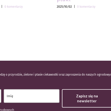
|
0 komentarzy
2025/10/02
|
0 komentarzy
dzę o przyrodzie, zielone i ptasie ciekawostki oraz zaproszenia do naszych ogrodowy
Zapisz się na
newsletter
 Osobowych