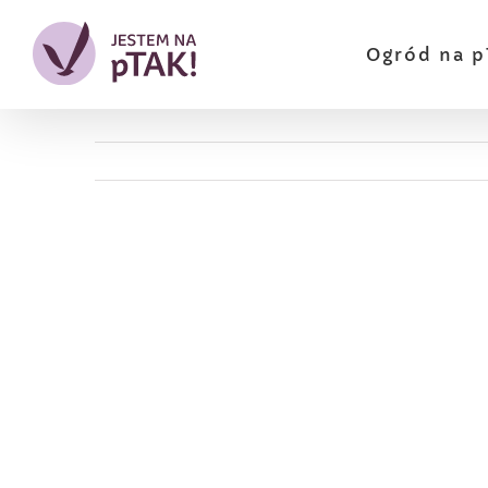
Przejdź
do
Ogród na p
zawartości
Pokaż
większy
obrazek