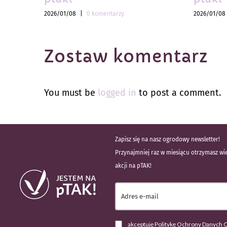
2026/01/08
|
0 komentarzy
2026/01/08
Zostaw komentarz
You must be
logged in
to post a comment.
Zapisz się na nasz ogrodowy newsletter!
Przynajmniej raz w miesiącu otrzymasz wie
akcji na pTAK!
akceptuję Politykę Ochrony Danych