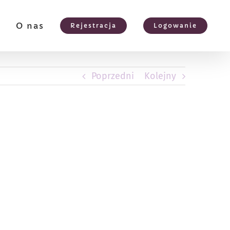
e
O nas
Rejestracja
Logowanie
Poprzedni
Kolejny