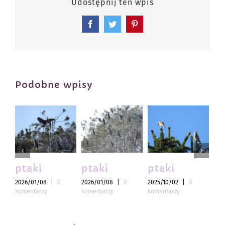
Udostępnij ten wpis
Facebook
Twitter
Pinterest
Podobne wpisy
ptaki
ptaki
ptaki
pt
2026/01/08
|
0
2026/01/08
|
0
2025/10/02
|
0
202
komentarzy
komentarzy
komentarzy
kom