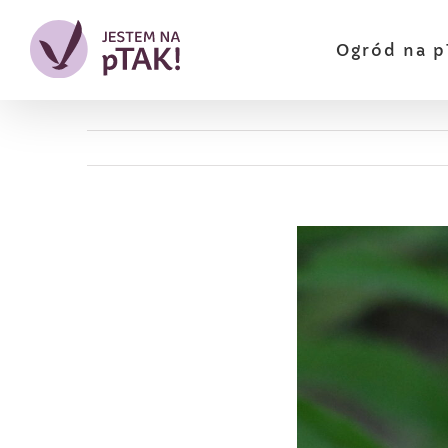
Przejdź
do
Ogród na p
zawartości
Pokaż
większy
obrazek