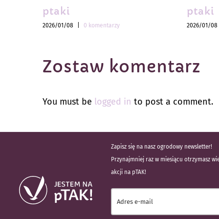
ptaki
ptaki
2026/01/08
|
0 komentarzy
2026/01/08
Zostaw komentarz
You must be
logged in
to post a comment.
Zapisz się na nasz ogrodowy newsletter!
Przynajmniej raz w miesiącu otrzymasz wie
akcji na pTAK!