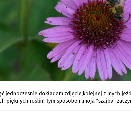
ęć,jednocześnie dokładam zdjęcie,kolejnej z mych je
h pięknych roślin! Tym sposobem,moja “szajba” zaczyn