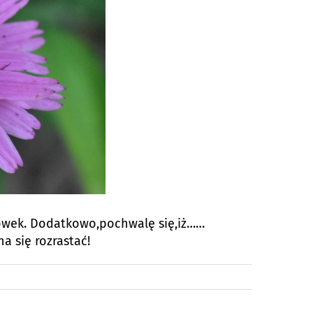
żówek. Dodatkowo,pochwalę się,iż……
a się rozrastać!