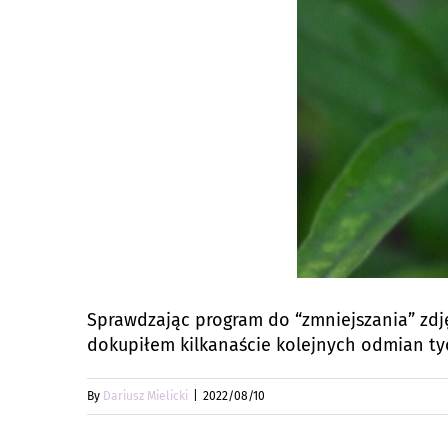
Sprawdzając program do “zmniejszania” zdj
dokupiłem kilkanaście kolejnych odmian tyc
By
Dariusz Mielicki
|
2022/08/10