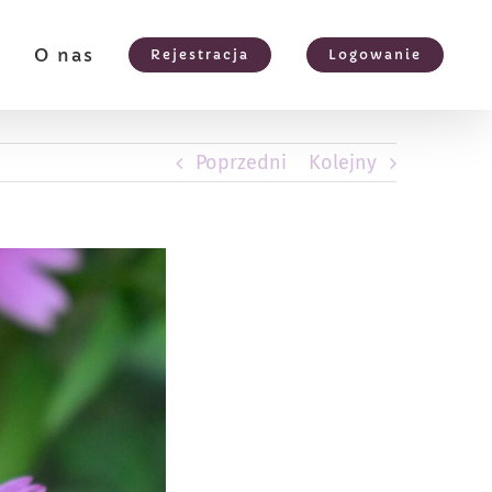
e
O nas
Rejestracja
Logowanie
Poprzedni
Kolejny