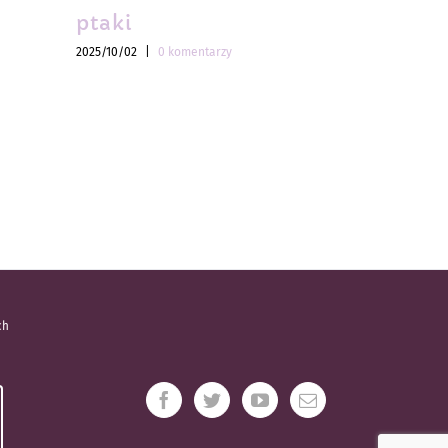
ptaki
ptaki
2025/10/02
|
0 komentarzy
2025/10/02
|
ch