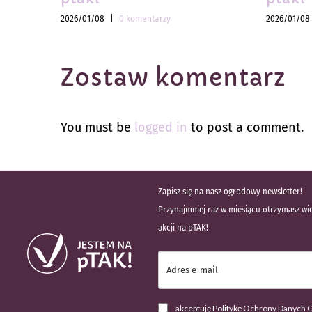
2026/01/08
|
0 komentarzy
2026/01/08
Zostaw komentarz
You must be
logged in
to post a comment.
Zapisz się na nasz ogrodowy newsletter!
Przynajmniej raz w miesiącu otrzymasz wie
akcji na pTAK!
akceptuję Politykę Ochrony Danych