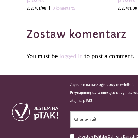
2026/01/08
|
0 komentarzy
2026/01/08
Zostaw komentarz
You must be
logged in
to post a comment.
Zapisz się na nasz ogrodowy newsletter!
Przynajmniej raz w miesiącu otrzymasz wie
akcji na pTAK!
akceptuję Politykę Ochrony Danych