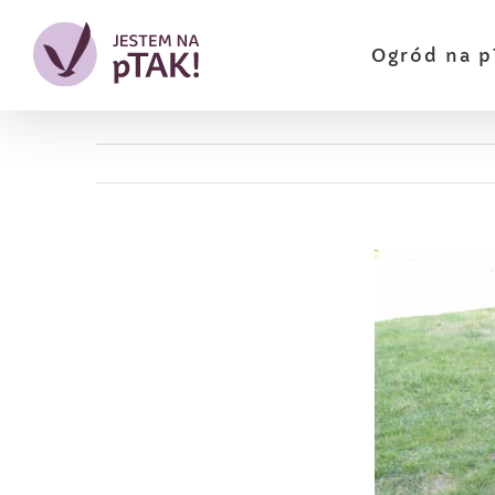
Przejdź
do
Ogród na p
zawartości
Pokaż
większy
obrazek