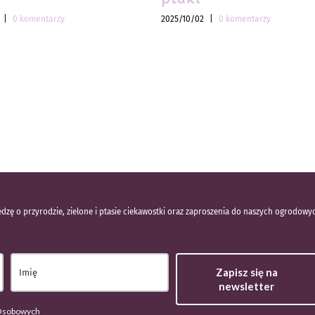
|
0 komentarzy
2025/10/02
|
0 komentarzy
dzę o przyrodzie, zielone i ptasie ciekawostki oraz zaproszenia do naszych ogrodowy
Zapisz się na
newsletter
 Osobowych