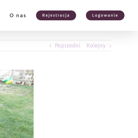
e
O nas
Rejestracja
Logowanie
Poprzedni
Kolejny