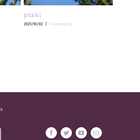
ptaki
ptaki
2025/10/02
|
0 komentarzy
2025/10/02
|
ch