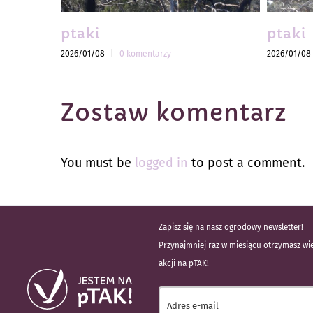
ptaki
ptaki
2026/01/08
|
0 komentarzy
2026/01/08
Zostaw komentarz
You must be
logged in
to post a comment.
Zapisz się na nasz ogrodowy newsletter!
Przynajmniej raz w miesiącu otrzymasz wie
akcji na pTAK!