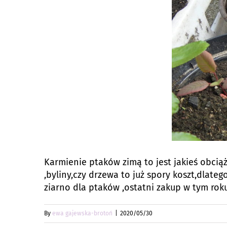
Karmienie ptaków zimą to jest jakieś obci
,byliny,czy drzewa to już spory koszt,dlat
ziarno dla ptaków ,ostatni zakup w tym rok
By
ewa gajewska-brotoń
|
2020/05/30