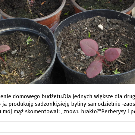
ążenie domowego budżetu.Dla jednych większe dla drug
ego ja produkuję sadzonki,sieję byliny samodzielnie -z
u mój mąż skomentował: ,,znowu brakło?”Berberysy i pe