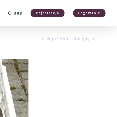
e
O nas
Rejestracja
Logowanie
Poprzedni
Kolejny