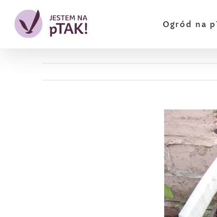
Przejdź
do
Ogród na p
zawartości
Pokaż
większy
obrazek