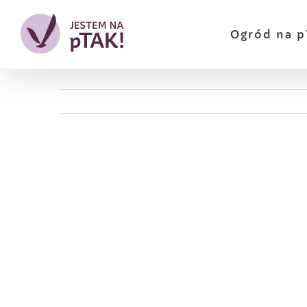
Przejdź
do
Ogród na p
zawartości
Pokaż
większy
obrazek