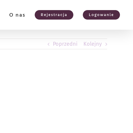
e
O nas
Rejestracja
Logowanie
Poprzedni
Kolejny