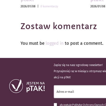
2026/01/08
|
0 komentarzy
2026/01/08
Zostaw komentarz
You must be
logged in
to post a comment.
Zapisz się na nasz ogrodowy newsletter!
Przynajmniej raz w miesiącu otrzymasz wie
akcji na pTAK!
akceptuję Politykę Ochrony Danych