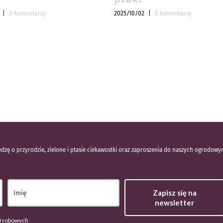
|
0 komentarzy
2025/10/02
|
0 komentarzy
dzę o przyrodzie, zielone i ptasie ciekawostki oraz zaproszenia do naszych ogrodowy
Zapisz się na
newsletter
 Osobowych