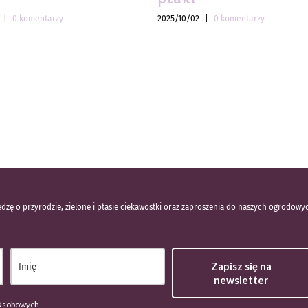
|
0 komentarzy
2025/10/02
|
0 komentarzy
dzę o przyrodzie, zielone i ptasie ciekawostki oraz zaproszenia do naszych ogrodowy
Zapisz się na
newsletter
 Osobowych