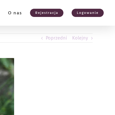
e
O nas
Rejestracja
Logowanie
Poprzedni
Kolejny