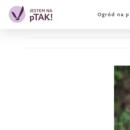
Przejdź
do
Ogród na p
zawartości
Pokaż
większy
obrazek