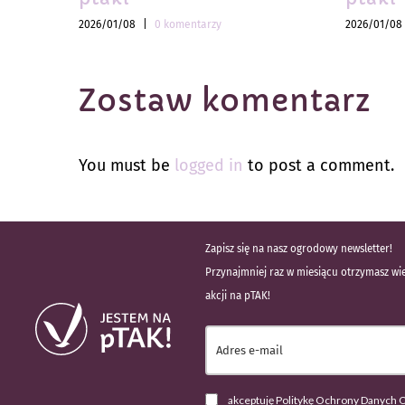
2026/01/08
|
0 komentarzy
2026/01/08
Zostaw komentarz
You must be
logged in
to post a comment.
Zapisz się na nasz ogrodowy newsletter!
Przynajmniej raz w miesiącu otrzymasz wie
akcji na pTAK!
akceptuję Politykę Ochrony Danych