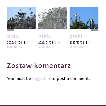
ptaki
ptaki
ptaki
pt
2026/01/08
|
0
2026/01/08
|
0
2025/10/02
|
0
202
komentarzy
komentarzy
komentarzy
kom
Zostaw komentarz
You must be
logged in
to post a comment.