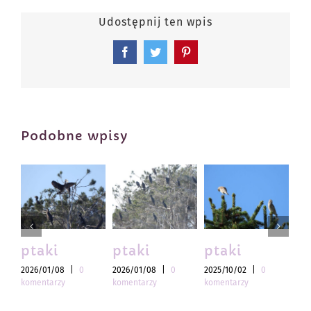
Udostępnij ten wpis
Facebook
Twitter
Pinterest
Podobne wpisy
ptaki
ptaki
ptaki
pt
2026/01/08
|
0
2026/01/08
|
0
2025/10/02
|
0
202
komentarzy
komentarzy
komentarzy
kom