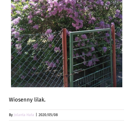
Wiosenny lilak.
By
Jolanta Hała
|
2020/05/08