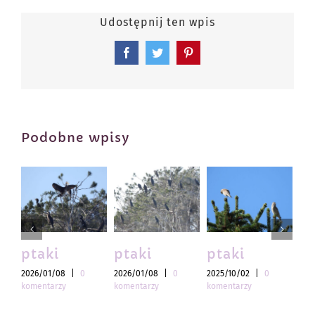
Udostępnij ten wpis
Facebook
Twitter
Pinterest
Podobne wpisy
ptaki
ptaki
ptaki
pt
2026/01/08
|
0
2026/01/08
|
0
2025/10/02
|
0
202
komentarzy
komentarzy
komentarzy
kom