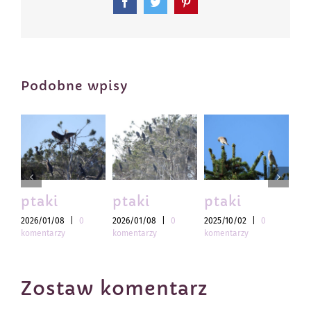
Facebook
Twitter
Pinterest
Podobne wpisy
ptaki
ptaki
ptaki
pt
2026/01/08
|
0
2026/01/08
|
0
2025/10/02
|
0
202
komentarzy
komentarzy
komentarzy
kom
Zostaw komentarz