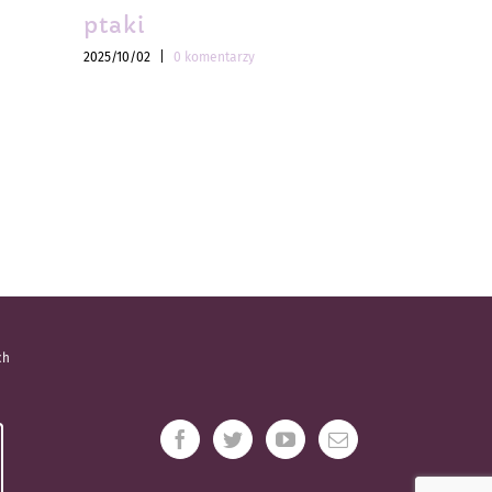
ptaki
ptaki
2025/10/02
|
0 komentarzy
2025/10/02
|
ch