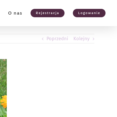
e
O nas
Rejestracja
Logowanie
Poprzedni
Kolejny