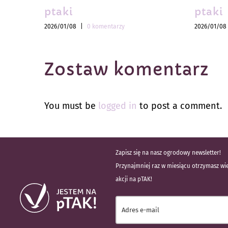
ptaki
ptaki
2026/01/08
|
0 komentarzy
2026/01/08
Zostaw komentarz
You must be
logged in
to post a comment.
Zapisz się na nasz ogrodowy newsletter!
Przynajmniej raz w miesiącu otrzymasz wie
akcji na pTAK!