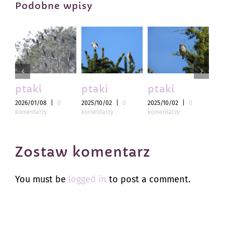
Podobne wpisy
ptaki
ptaki
ptaki
pt
2026/01/08
|
0
2025/10/02
|
0
2025/10/02
|
0
202
komentarzy
komentarzy
komentarzy
kom
Zostaw komentarz
You must be
logged in
to post a comment.