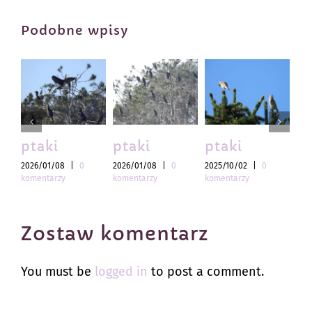
Podobne wpisy
ptaki
ptaki
ptaki
pt
2026/01/08
|
0
2026/01/08
|
0
2025/10/02
|
0
202
komentarzy
komentarzy
komentarzy
kom
Zostaw komentarz
You must be
logged in
to post a comment.