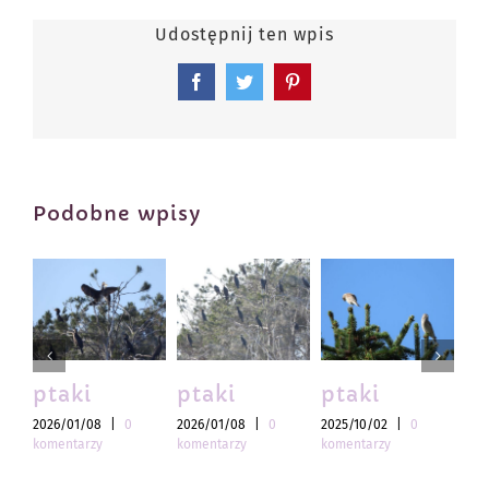
Udostępnij ten wpis
Facebook
Twitter
Pinterest
Podobne wpisy
ptaki
ptaki
ptaki
pt
2026/01/08
|
0
2026/01/08
|
0
2025/10/02
|
0
202
komentarzy
komentarzy
komentarzy
kom