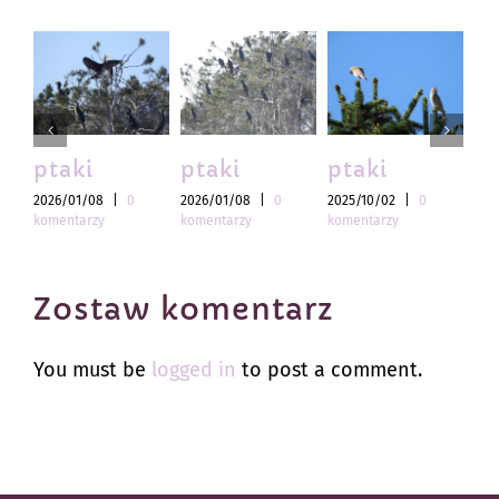
ptaki
ptaki
ptaki
pt
2026/01/08
|
0
2026/01/08
|
0
2025/10/02
|
0
202
komentarzy
komentarzy
komentarzy
kom
Zostaw komentarz
You must be
logged in
to post a comment.