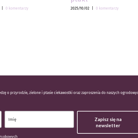
|
0 komentarzy
2025/10/02
|
0 komentarzy
dzę o przyrodzie, zielone i ptasie ciekawostki oraz zaproszenia do naszych ogrodowy
Zapisz się na
newsletter
 Osobowych