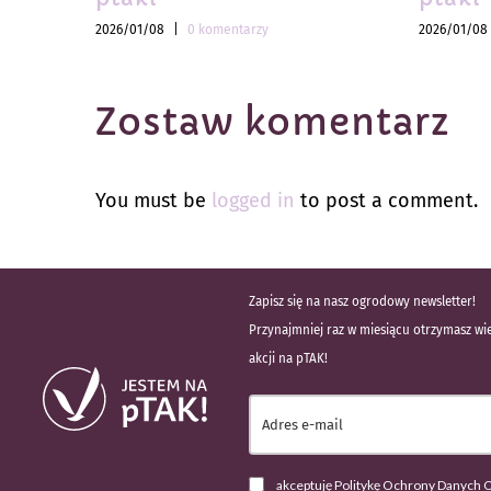
2026/01/08
|
0 komentarzy
2026/01/08
Zostaw komentarz
You must be
logged in
to post a comment.
Zapisz się na nasz ogrodowy newsletter!
Przynajmniej raz w miesiącu otrzymasz wie
akcji na pTAK!
akceptuję Politykę Ochrony Danych