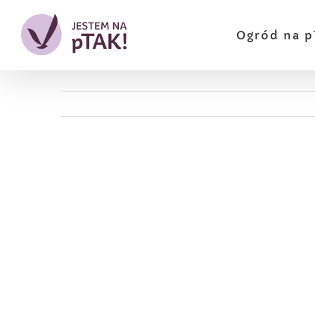
Przejdź
do
Ogród na p
zawartości
Pokaż
większy
obrazek