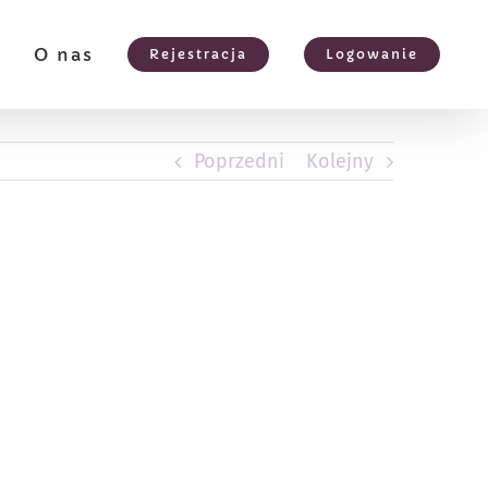
e
O nas
Rejestracja
Logowanie
Poprzedni
Kolejny