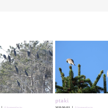
ptaki
|
0 komentarzy
2025/10/02
|
0 komentarzy