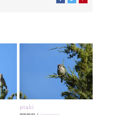
Facebook
Twitter
Pinterest
ptaki
ptaki
2025/10/02
|
0 komentarzy
2025/10/02
|