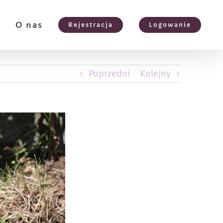
e
O nas
Rejestracja
Logowanie
Poprzedni
Kolejny