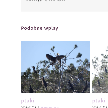
Podobne wpisy
ptaki
ptaki
2026/01/08
|
0 komentarzy
2026/01/08