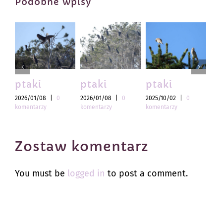
Podobne wpisy
ptaki
ptaki
ptaki
pt
2026/01/08
|
0
2026/01/08
|
0
2025/10/02
|
0
202
komentarzy
komentarzy
komentarzy
kom
Zostaw komentarz
You must be
logged in
to post a comment.