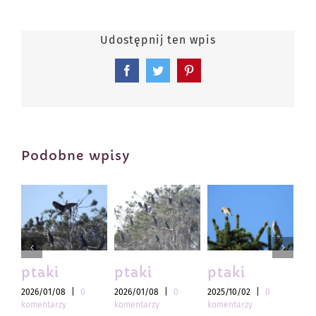
Udostępnij ten wpis
Facebook
Twitter
Pinterest
Podobne wpisy
ptaki
ptaki
ptaki
pt
2026/01/08
|
0
2026/01/08
|
0
2025/10/02
|
0
202
komentarzy
komentarzy
komentarzy
kom