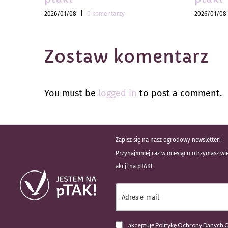
2026/01/08
|
0 komentarzy
2026/01/08
Zostaw komentarz
You must be
logged in
to post a comment.
Zapisz się na nasz ogrodowy newsletter!
Przynajmniej raz w miesiącu otrzymasz wie
akcji na pTAK!
akceptuję Politykę Ochrony Danych