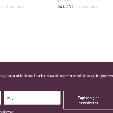
|
0 komentarzy
2025/10/02
|
0 komentarzy
dzę o przyrodzie, zielone i ptasie ciekawostki oraz zaproszenia do naszych ogrodowy
Zapisz się na
newsletter
 Osobowych