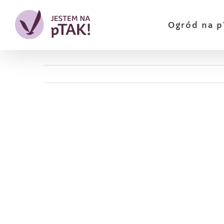
Przejdź
do
Ogród na p
zawartości
Pokaż
większy
obrazek