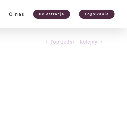
e
O nas
Rejestracja
Logowanie
Poprzedni
Kolejny