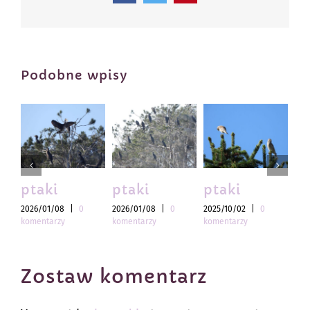
Podobne wpisy
ptaki
ptaki
ptaki
pt
2026/01/08
|
0
2026/01/08
|
0
2025/10/02
|
0
202
komentarzy
komentarzy
komentarzy
kom
Zostaw komentarz