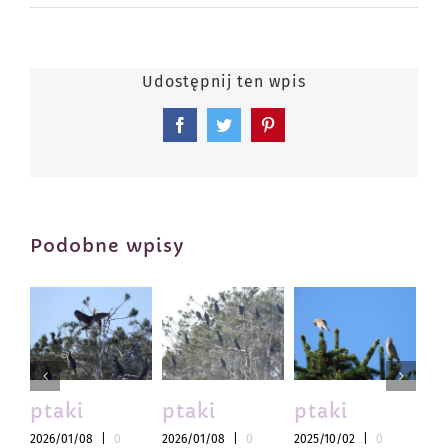
Udostępnij ten wpis
Facebook
Twitter
Pinterest
Podobne wpisy
ptaki
ptaki
ptaki
pt
2026/01/08
|
0
2026/01/08
|
0
2025/10/02
|
0
202