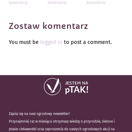
komentarzy
komentarzy
komentarzy
kom
Zostaw komentarz
You must be
logged in
to post a comment.
Zapisz się na nasz ogrodowy newsletter!
Przynajmniej raz w miesiącu otrzymasz wiedzę o przyrodzie, zielone i
ptasie ciekawostki oraz zaproszenia do naszych ogrodowych akcji na